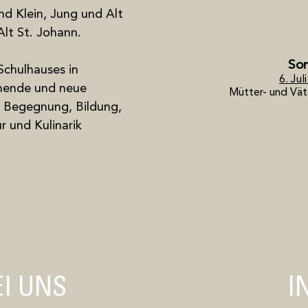
d Klein, Jung und Alt
lt St. Johann.
So
Schulhauses in
6. Jul
hende und neue
Mütter- und Vät
 Begegnung, Bildung,
r und Kulinarik
I UNS
I