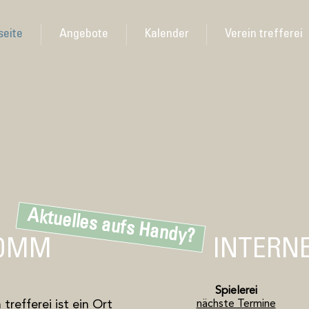
seite
Angebote
Kalender
Verein trefferei
Aktuelles aufs Handy?
KOMM
INTERN
Spielerei
refferei ist ein Ort
nächste Termine