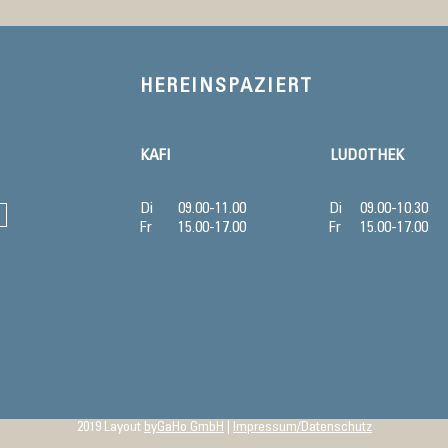
HEREINSPAZIERT
KAFI
LUDOTHEK
Di
09.00-11.00
Di
09.00-10.30
Fr
15.00-17.00
Fr
15.00-17.00
2019 Layout
byGaHo GmbH
|
Impressum/Datenschutz