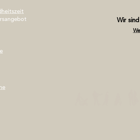
heitszeit
ursangebot
Wir sind 
We
le
ne